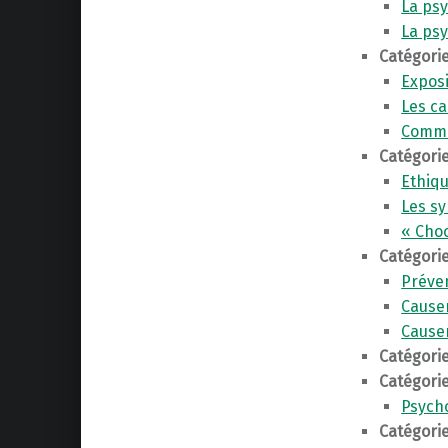
La psy
La ps
Catégorie
Exposi
Les ca
Commun
Catégorie
Ethiqu
Les s
« Choc
Catégorie
Préve
Causer
Causer
Catégorie
Catégorie
Psych
Catégorie