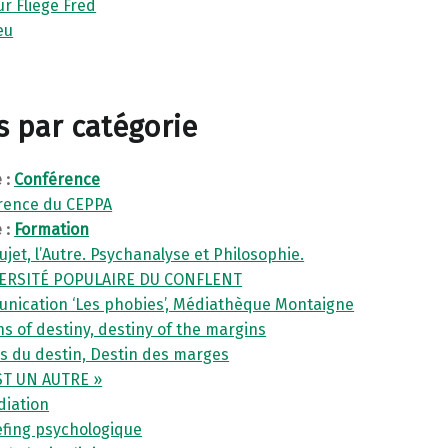
r Fliege Fred
eu
es par catégorie
 :
Conférence
rence du CEPPA
 :
Formation
ujet, l’Autre. Psychanalyse et Philosophie.
VERSITÉ POPULAIRE DU CONFLENT
nication ‘Les phobies’, Médiathèque Montaigne
s of destiny, destiny of the margins
s du destin, Destin des marges
EST UN AUTRE »
diation
efing psychologique