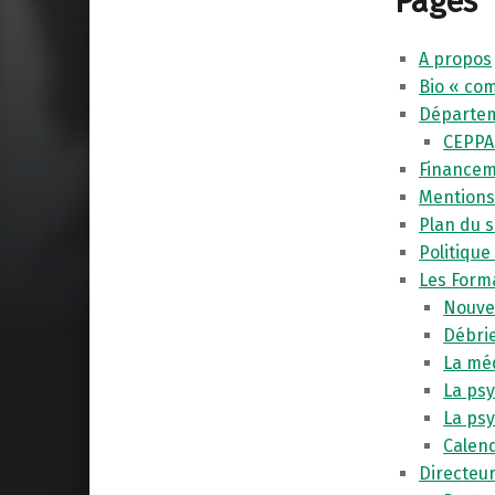
Pages
A propos
Bio « com
Départem
CEPPA
Finance
Mentions
Plan du s
Politique
Les Form
Nouve
Débri
La mé
La psy
La ps
Calend
Directeu