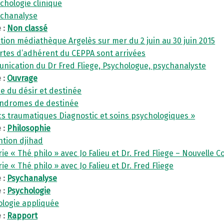
chologie clinique
ychanalyse
 :
Non classé
tion médiathèque Argelès sur mer du 2 juin au 30 juin 2015
rtes d’adhérent du CEPPA sont arrivées
ication du Dr Fred Fliege, Psychologue, psychanalyste
 :
Ouvrage
e du désir et destinée
yndromes de destinée
s traumatiques Diagnostic et soins psychologiques »
 :
Philosophie
ntion djihad
ie « Thé philo » avec Jo Falieu et Dr. Fred Fliege – Nouvelle 
ie « Thé philo » avec Jo Falieu et Dr. Fred Fliege
 :
Psychanalyse
 :
Psychologie
ologie appliquée
 :
Rapport