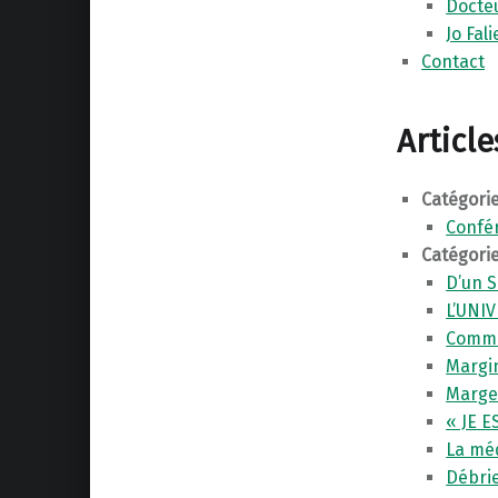
Docteu
Jo Fali
Contact
Articl
Catégorie
Confé
Catégorie
D’un S
L’UNI
Commu
Margin
Marge
« JE 
La mé
Débri