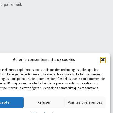
e par email.
Gérer le consentement aux cookies
les meilleures expériences, nous utilisons des technologies telles que les
 stocker et/ou accéder aux informations des appareils. Le fait de consentir
logies nous permettra de traiter des données telles que le comportement de
u les ID uniques sur ce site. Le fait de ne pas consentir ou de retirer son
 peut avoir un effet négatif sur certaines caractéristiques et fonctions.
Élément du menu
Élément du menu
Élément du menu
Élément du menu
Élément du menu
Back to top ↑
cepter
Refuser
Voir les préférences