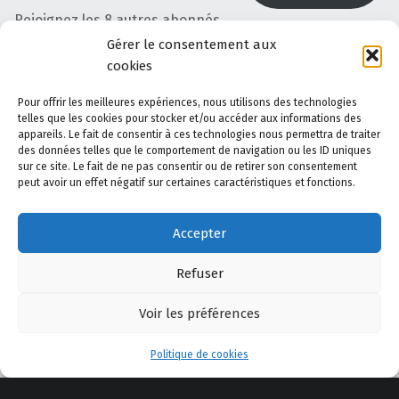
Rejoignez les 8 autres abonnés
Gérer le consentement aux
cookies
Plan du site
Pour offrir les meilleures expériences, nous utilisons des technologies
telles que les cookies pour stocker et/ou accéder aux informations des
Accédez au plan du site
appareils. Le fait de consentir à ces technologies nous permettra de traiter
des données telles que le comportement de navigation ou les ID uniques
sur ce site. Le fait de ne pas consentir ou de retirer son consentement
peut avoir un effet négatif sur certaines caractéristiques et fonctions.
© 2026
CEPPA
|
Using
Modern
WordPress
theme.
|
Back to top
↑
Accepter
Élément du menu
Élément du menu
Élément du menu
Élément du menu
Élément du menu
Back to top ↑
Refuser
Voir les préférences
Menu
Politique de cookies