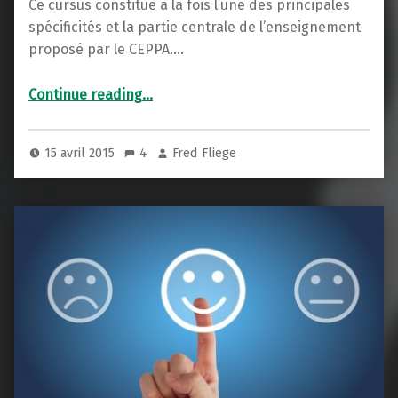
Ce cursus constitue à la fois l’une des principales
spécificités et la partie centrale de l’enseignement
proposé par le CEPPA.…
“Débriefing psychologique”
Continue reading
…
15 avril 2015
4
Fred Fliege