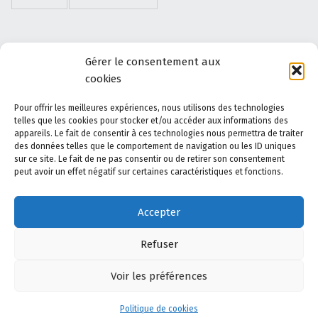
Abonnez-vous à ce site par e-mail.
Gérer le consentement aux
cookies
Saisissez votre adresse e-mail pour vous abonner à ce
site et recevoir une notification de chaque nouvel
Pour offrir les meilleures expériences, nous utilisons des technologies
telles que les cookies pour stocker et/ou accéder aux informations des
article par email.
appareils. Le fait de consentir à ces technologies nous permettra de traiter
Adresse e-mail
des données telles que le comportement de navigation ou les ID uniques
Abonnez-
sur ce site. Le fait de ne pas consentir ou de retirer son consentement
vous
peut avoir un effet négatif sur certaines caractéristiques et fonctions.
Rejoignez les 8 autres abonnés
Accepter
Refuser
Plan du site
Voir les préférences
Accédez au plan du site
Menu
Politique de cookies