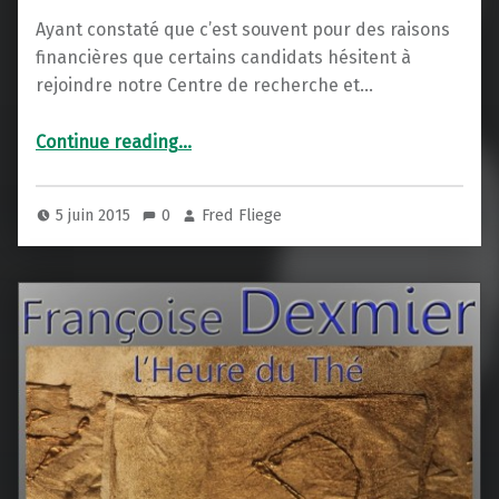
Ayant constaté que c’est souvent pour des raisons
financières que certains candidats hésitent à
rejoindre notre Centre de recherche et…
“Les cartes d’adhérent du CEPPA sont arrivées”
Continue reading
…
5 juin 2015
0
Fred Fliege