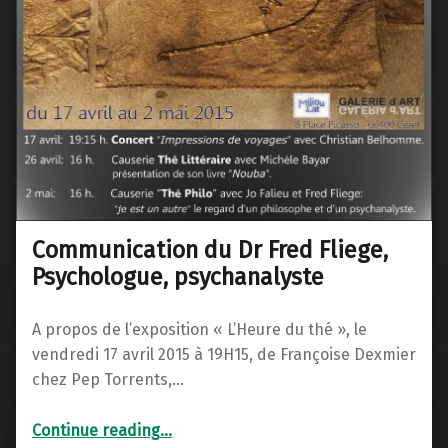
Communication du Dr Fred Fliege,
Psychologue, psychanalyste
A propos de l’exposition « L’Heure du thé », le
vendredi 17 avril 2015 à 19H15, de Françoise Dexmier
chez Pep Torrents,…
“Communication du Dr Fred Fliege, Psychologue, psychanalyste”
Continue reading
…