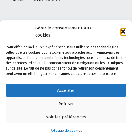
Abonnez-vous à ce site par e-mail.
Gérer le consentement aux
cookies
Saisissez votre adresse e-mail pour vous abonner à ce
site et recevoir une notification de chaque nouvel
Pour offrir les meilleures expériences, nous utilisons des technologies
telles que les cookies pour stocker et/ou accéder aux informations des
article par email.
appareils. Le fait de consentir à ces technologies nous permettra de traiter
Adresse e-mail
des données telles que le comportement de navigation ou les ID uniques
Abonnez-
sur ce site. Le fait de ne pas consentir ou de retirer son consentement
vous
peut avoir un effet négatif sur certaines caractéristiques et fonctions.
Rejoignez les 8 autres abonnés
Accepter
Refuser
Plan du site
Voir les préférences
Accédez au plan du site
Menu
Politique de cookies