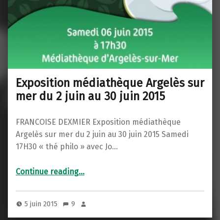
Exposition médiathèque Argelès sur
mer du 2 juin au 30 juin 2015
FRANCOISE DEXMIER Exposition médiathèque
Argelès sur mer du 2 juin au 30 juin 2015 Samedi
17H30 « thé philo » avec Jo…
“Exposition médiathèque Argelès sur mer du 2 juin au 30 juin 2015”
Continue reading
…
5 juin 2015
9