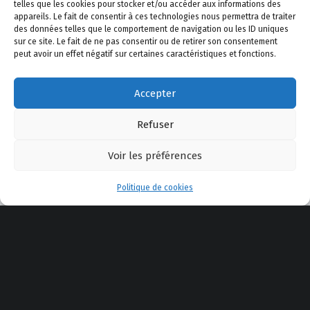
telles que les cookies pour stocker et/ou accéder aux informations des
Accédez au plan du site
appareils. Le fait de consentir à ces technologies nous permettra de traiter
des données telles que le comportement de navigation ou les ID uniques
sur ce site. Le fait de ne pas consentir ou de retirer son consentement
peut avoir un effet négatif sur certaines caractéristiques et fonctions.
© 2026
CEPPA
|
Using
Modern
WordPress
theme.
|
Back to top
↑
Accepter
Élément du menu
Élément du menu
Élément du menu
Élément du menu
Élément du menu
Back to top ↑
Refuser
Voir les préférences
Menu
Politique de cookies